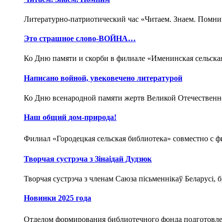
Литературно-патриотический час «Читаем. Знаем. Помни
Это страшное слово-ВОЙНА…
Ко Дню памяти и скорби в филиале «Именинская сельская
Написано войной, увековечено литературой
Ко Дню всенародной памяти жертв Великой Отечественно
Наш общий дом-природа!
Филиал «Городецкая сельская библиотека» совместно с ф
Творчая сустрэча з Зінаідай Дудзюк
Творчая сустрэча з членам Саюза пісьменнікаў Беларусі, 
Новинки 2025 года
Отделом формирования библиотечного фонда подготовле