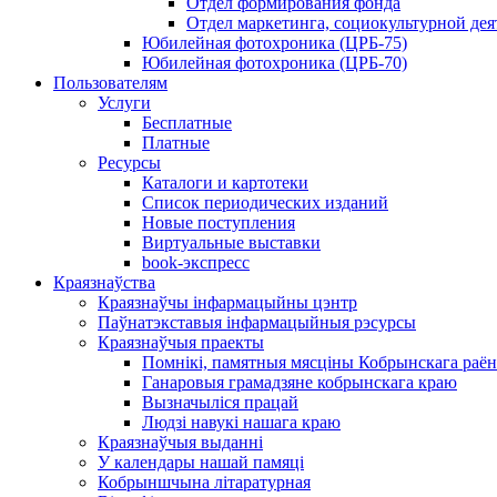
Отдел формирования фонда
Отдел маркетинга, социокультурной дея
Юбилейная фотохроника (ЦРБ-75)
Юбилейная фотохроника (ЦРБ-70)
Пользователям
Услуги
Бесплатные
Платные
Ресурсы
Каталоги и картотеки
Список периодических изданий
Новые поступления
Виртуальные выставки
book-экспресс
Краязнаўства
Краязнаўчы інфармацыйны цэнтр
Паўнатэкставыя інфармацыйныя рэсурсы
Краязнаўчыя праекты
Помнікі, памятныя мясціны Кобрынскага раён
Ганаровыя грамадзяне кобрынскага краю
Вызначыліся працай
Людзі навукі нашага краю
Краязнаўчыя выданні
У календары нашай памяці
Кобрыншчына літаратурная