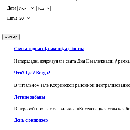
Дата
Limit
Фильтр
Свята годнасці, памяці, адзінства
Напярэдадні дзяржаўнага свята Дня Незалежнасці ў рамк
Что? Где? Когда?
В читальном зале Кобринской районной централизованн
Летние забавы
В игровой программе филиала «Киселевецкая сельская б
День сюрпризов