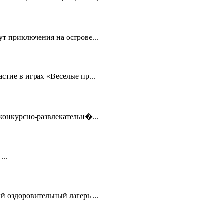
т приключения на острове...
тие в играх «Весёлые пр...
конкурсно-развлекательн�...
...
 оздоровительный лагерь ...