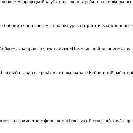
лиалом «Городецкий клуб» провели для ребят из пришкольного ле
й библиотечной системы прошел урок патриотических знаний «С
библиотека» прошёл урок памяти «Помолчи, война, немножко». .
і роднай славутыя крокі» в читальном зале Кобринской районной
блиотека» совместно с филиалом «Тевельский сельский клуб» про