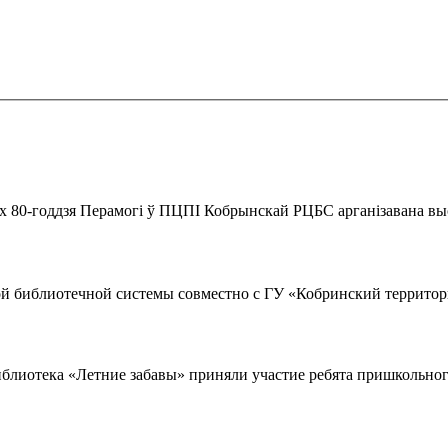
ах 80-годдзя Перамогі ў ПЦПІ Кобрынскай РЦБС арганізавана вы
ой библиотечной системы совместно с ГУ «Кобринский территор
иблиотека «Летние забавы» приняли участие ребята пришкольног