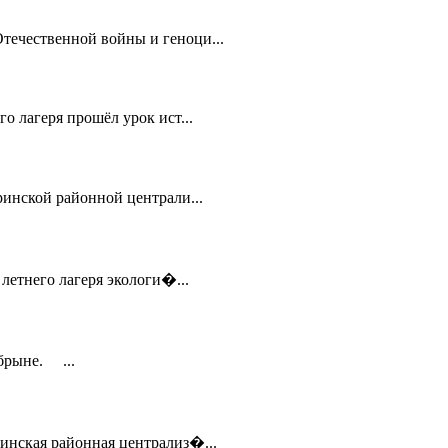
течественной войны и геноци...
 лагеря прошёл урок ист...
инской районной централи...
летнего лагеря экологи�...
обрыне. ...
инская районная централиз�...