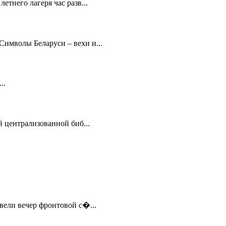
тнего лагеря час разв...
имволы Беларуси – вехи и...
..
 централизованной биб...
вели вечер фронтовой с�...