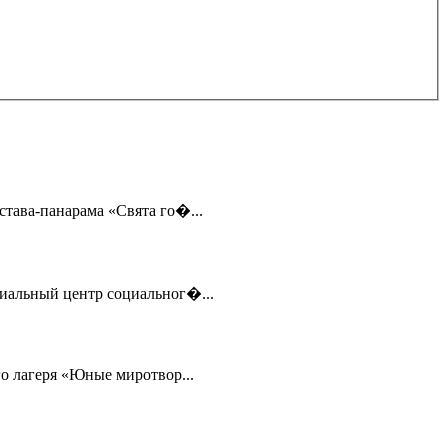
става-панарама «Свята го�...
иальный центр социальног�...
о лагеря «Юные миротвор...