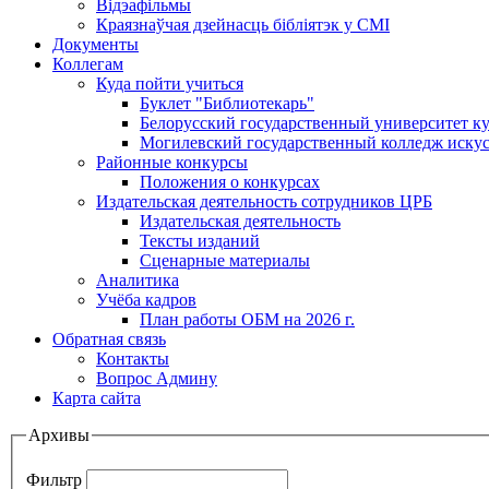
Відэафільмы
Краязнаўчая дзейнасць бібліятэк у СМІ
Документы
Коллегам
Куда пойти учиться
Буклет "Библиотекарь"
Белорусский государственный университет ку
Могилевский государственный колледж искус
Районные конкурсы
Положения о конкурсах
Издательская деятельность сотрудников ЦРБ
Издательская деятельность
Тексты изданий
Сценарные материалы
Аналитика
Учёба кадров
План работы ОБМ на 2026 г.
Обратная связь
Контакты
Вопрос Админу
Карта сайта
Архивы
Фильтр