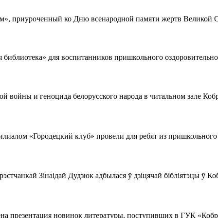
м», приуроченный ко Дню всенародной памяти жертв Великой О
 библиотека» для воспитанников пришкольного оздоровительного
й войны и геноцида белорусского народа в читальном зале Кобр
илиалом «Городецкий клуб» провели для ребят из пришкольного 
брэстчанкай Зінаідай Дудзюк адбылася ў дзіцячай бібліятэцы ў К
на презентация новинок литературы, поступивших в ГУК «Кобр