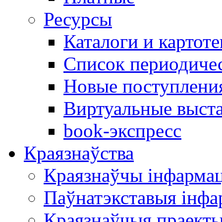
Ресурсы
Каталоги и картоте
Список периодиче
Новые поступлени
Виртуальные выст
book-экспресс
Краязнаўства
Краязнаўчы інфарма
Паўнатэкставыя інф
Краязнаўчыя праект