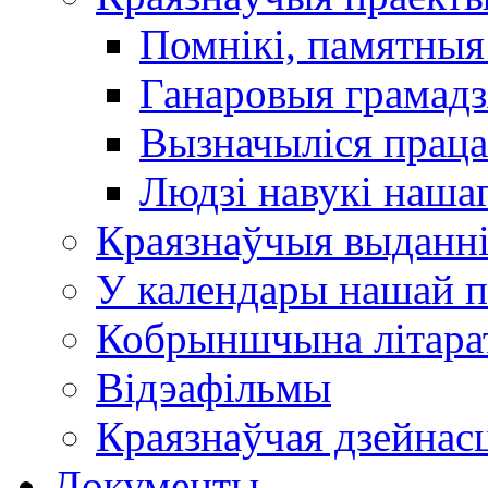
Помнікі, памятныя
Ганаровыя грамадз
Вызначыліся прац
Людзі навукі наша
Краязнаўчыя выданн
У календары нашай п
Кобрыншчына літара
Відэафільмы
Краязнаўчая дзейнасц
Документы