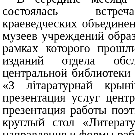
состоялась встреча
краеведческих объедине
музеев учреждений образ
рамках которого прошли
изданий отдела обс
центральной библиотеки 
«З л
і
таратурнай крын
і
презентация услуг цент
презентация работы поэт
круглый стол «Литерат
направления и формы раб