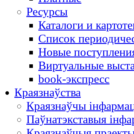
Ресурсы
Каталоги и картоте
Список периодиче
Новые поступлени
Виртуальные выст
book-экспресс
Краязнаўства
Краязнаўчы інфарма
Паўнатэкставыя інф
Краязнаўчыя праект