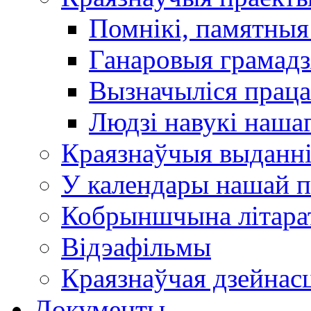
Помнікі, памятныя
Ганаровыя грамадз
Вызначыліся прац
Людзі навукі наша
Краязнаўчыя выданн
У календары нашай п
Кобрыншчына літара
Відэафільмы
Краязнаўчая дзейнасц
Документы