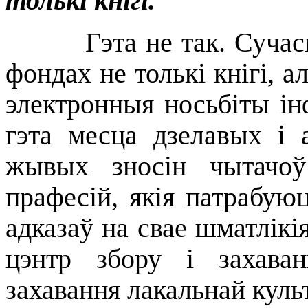
толькі кнігі.
Гэта не так. Сучасная 
фондах не толькі кнігі, а
электронныя носьбіты ін
гэта месца дзелавых і 
жывых зносін чытачоў
прафесій, якія патрабую
адказаў на свае шматлікія
цэнтр збору і захаван
захавання лакальнай кул