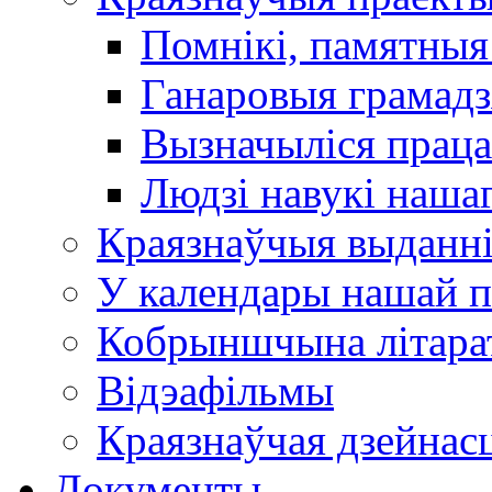
Помнікі, памятныя
Ганаровыя грамадз
Вызначыліся прац
Людзі навукі наша
Краязнаўчыя выданн
У календары нашай п
Кобрыншчына літара
Відэафільмы
Краязнаўчая дзейнасц
Документы