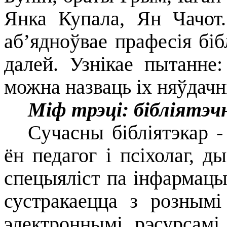
Янка Купала, Ян Чачот.
аб’ядноўвае прафесія біб
далей. Узнікае пытанне:
можна назваць іх няўдачн
Міф трэці: бібліятэчн
Сучасны бібліятэкар -
ён педагог і псіхолаг, д
спецыяліст па інфармацы
сустракаецца з рознымі
электроннымі рэсурсамі,