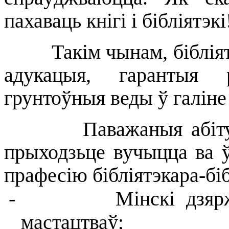
пахаваць кнігі і бібліятэкі
Такім чынам, бібліятэч
адукацыя, гарантыя 
грунтоўныя веды ў галін
Паважаныя абітурыен
прыходзьце вучыцца ва 
прафесію бібліятэкара-бі
-
Мінскі дзяр
мастацтваў;