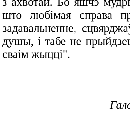
з ахвотай.
Бо
яшчэ
мудр
што
любімая
справа
п
задавальненне
,
сцвярджа
душы
,
і
табе
не
прыйдзе
сваім
жыцці
".
Гал