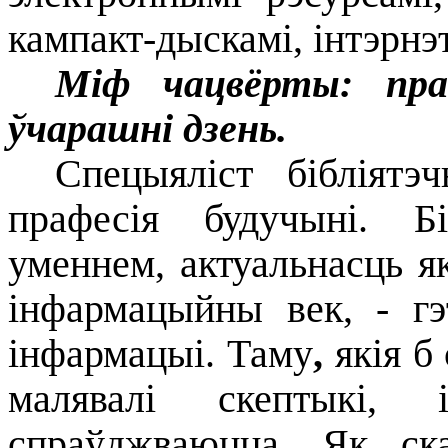
кампакт-дыскамі, інтэрнэ
Міф чацвёрты: праф
ўчарашні дзень.
Спецыяліст бібліятэч
прафесія будучыні. Б
уменнем, актуальнасць я
інфармацыйны век, - г
інфармацыі.
Таму
,
якія б
малявалі скептыкі,
спраўджваюцца. Як ска