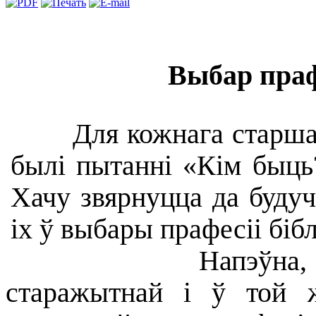
Выбар праф
Для кожнага старшакл
былі пытанні «Кім быць
Хачу звярнуцца да будуч
іх ў выбары прафесіі бібл
Напэўна, няма с
старажытнай і ў той ж