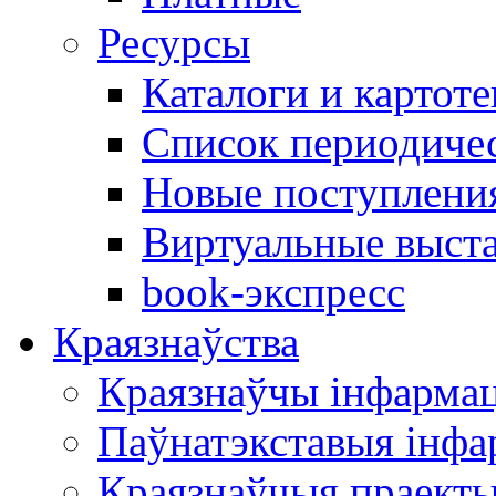
Ресурсы
Каталоги и картоте
Список периодиче
Новые поступлени
Виртуальные выст
book-экспресс
Краязнаўства
Краязнаўчы інфарма
Паўнатэкставыя інф
Краязнаўчыя праект