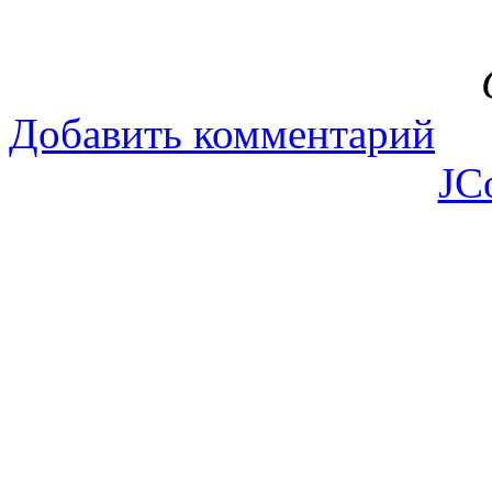
раённай б
Святлана 
Добавить комментарий
JC