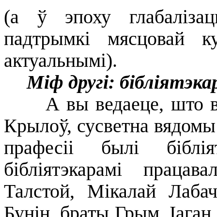
(а ў эпоху глабаліза
падтрымкі мясцовай ку
актуальнымі).
Міф другі: бібліятэка
А вы ведаеце, што выд
Крылоў, сусветна вядомы
прафесіі былі бібл
бібліятэкарамі працав
Талстой, Мікалай Лабач
Бунін, браты Грым, Іаган