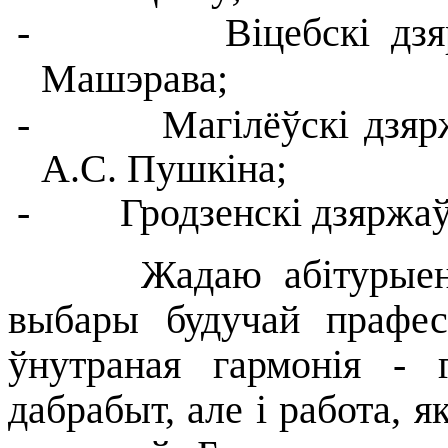
-
Віцебскі дз
Машэрава;
-
Магілёўскі дзяр
А.С. Пушкіна;
-
Гродзенскі дзяржа
Жадаю абітурыентам
выбары будучай прафес
ўнутраная гармонія - 
дабрабыт, але і работа, я