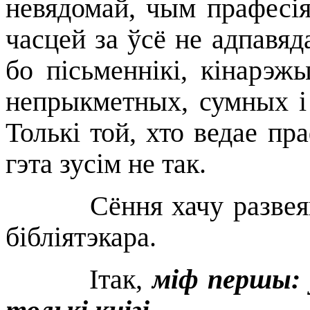
невядомай, чым прафесія
часцей за ўсё не адпавяда
бо пісьменнікі, кінарэж
непрыкметных, сумных і 
Толькі той, хто ведае п
гэта зусім не так.
Сёння хачу развеяць 
бібліятэкара.
Ітак,
міф першы: