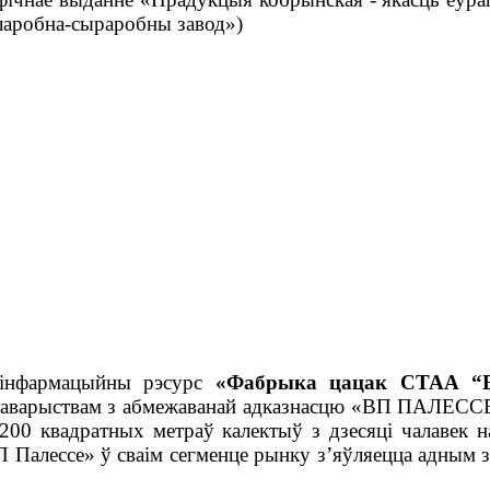
сларобна-сыраробны завод»)
 інфармацыйны рэсурс
«Фабрыка цацак СТАА 
таварыствам з абмежаванай адказнасцю «ВП ПАЛЕССЕ
ў 200 квадратных метраў калектыў з дзесяці чалав
 Палессе» ў сваім сегменце рынку з’яўляецца адным 