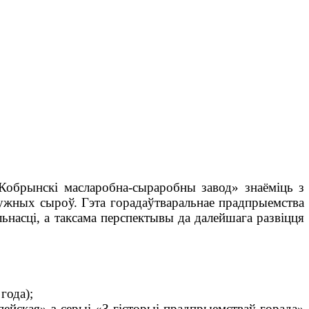
Кобрынскі масларобна-сыраробны завод» знаёміць з
ужных сыроў. Гэта горадаўтваральнае прадпрыемства
ьнасці, а таксама перспектывы да далейшага развіцця
года);
ейская» з серыі «З гісторыі прадпрыемстваў горада»