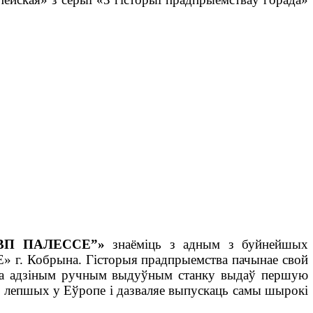
“ВП ПАЛЕССЕ”»
знаёміць з адным з буйнейшых
» г. Кобрына. Гісторыя прадпрыемства пачынае свой
ек на адзіным ручным выдуўным станку выдаў першую
з лепшых у Еўропе і дазваляе выпускаць самы шырокі