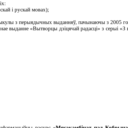
іх:
кай і рускай мовах);
ыкулы з перыядычных выданняў, пачынаючы з 2005 го
чнае выданне «Вытворцы дзіцячай радасці» з серыі «З 
 інфармацыйны рэсурс
«Мясакамбінат пад Кобрына