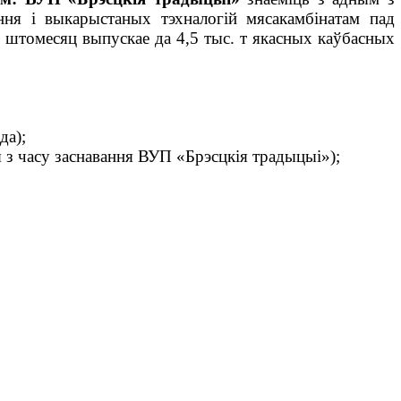
ня і выкарыстаных тэхналогій мясакамбінатам пад
штомесяц выпускае да 4,5 тыс. т якасных каўбасных
да);
я з часу заснавання ВУП «Брэсцкія традыцыі»);