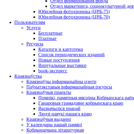
Отдел формирования фонда
Отдел маркетинга, социокультурной дея
Юбилейная фотохроника (ЦРБ-75)
Юбилейная фотохроника (ЦРБ-70)
Пользователям
Услуги
Бесплатные
Платные
Ресурсы
Каталоги и картотеки
Список периодических изданий
Новые поступления
Виртуальные выставки
book-экспресс
Краязнаўства
Краязнаўчы інфармацыйны цэнтр
Паўнатэкставыя інфармацыйныя рэсурсы
Краязнаўчыя праекты
Помнікі, памятныя мясціны Кобрынскага раён
Ганаровыя грамадзяне кобрынскага краю
Вызначыліся працай
Людзі навукі нашага краю
Краязнаўчыя выданні
У календары нашай памяці
Кобрыншчына літаратурная