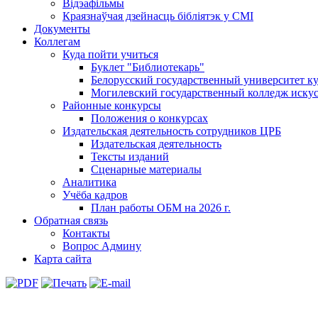
Відэафільмы
Краязнаўчая дзейнасць бібліятэк у СМІ
Документы
Коллегам
Куда пойти учиться
Буклет "Библиотекарь"
Белорусский государственный университет ку
Могилевский государственный колледж искус
Районные конкурсы
Положения о конкурсах
Издательская деятельность сотрудников ЦРБ
Издательская деятельность
Тексты изданий
Сценарные материалы
Аналитика
Учёба кадров
План работы ОБМ на 2026 г.
Обратная связь
Контакты
Вопрос Админу
Карта сайта