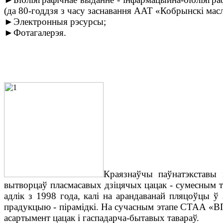
(да 80-годдзя з часу заснавання ААТ «Кобрынскі ма
►Электронныя рэсурсы;
►Фотагалерэя.
Краязнаўчы паўнатэкставы
вытворцаў пласмасавых дзіцячых цацак - сумесным 
адлік з 1998 года, калі на арандаванай пляцоўцы 
прадукцыю - пірамідкі. На сучасным этапе СТАА «ВП
асартымент цацак і гаспадарча-бытавых тавараў.