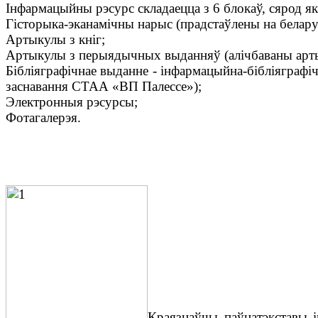
Інфармацыйны рэсурс складаецца з 6 блокаў, сярод як
Гісторыка-эканамічны нарыс (прадстаўлены на беларус
Артыкулы з кніг;
Артыкулы з перыядычных выданняў (алічбаваны арт
Бібліяграфічнае выданне - інфармацыйна-бібліяграфі
заснавання СТАА «ВП Палессе»);
Электронныя рэсурсы;
Фотагалерэя.
Краязнаўчы паўнатэкставы