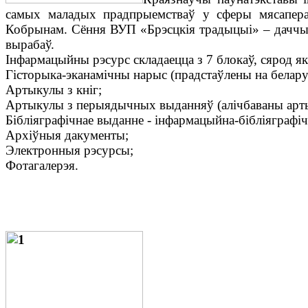
самых маладых прадпрыемстваў у сферы мясаперап
Кобрынам. Сёння ВУП «Брэсцкія традыцыі» – даччын
вырабаў.
Інфармацыйны рэсурс складаецца з 7 блокаў, сярод як
Гісторыка-эканамічны нарыс (прадстаўлены на беларус
Артыкулы з кніг;
Артыкулы з перыядычных выданняў (алічбаваны арт
Бібліяграфічнае выданне - інфармацыйна-бібліяграфіч
Архіўныя дакументы;
Электронныя рэсурсы;
Фотагалерэя.