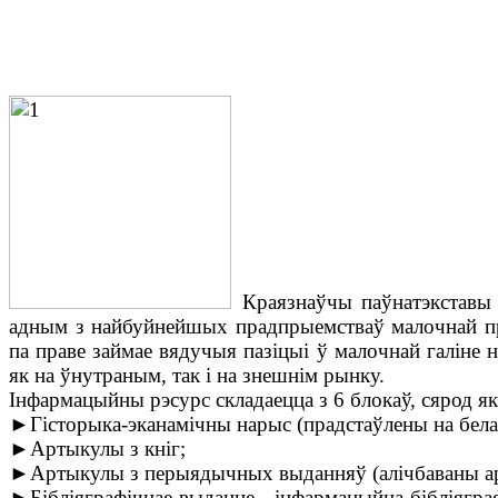
Краязнаўчы паўнатэкставы
адным з найбуйнейшых прадпрыемстваў малочнай пра
па праве займае вядучыя пазіцыі ў малочнай галіне 
як на ўнутраным, так і на знешнім рынку.
Інфармацыйны рэсурс складаецца з 6 блокаў, сярод як
►Гісторыка-эканамічны нарыс (прадстаўлены на белар
►Артыкулы з кніг;
►Артыкулы з перыядычных выданняў (алічбаваны ар
►Бібліяграфічнае выданне - інфармацыйна-бібліягра