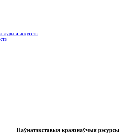
льтуры и искусств
ств
Паўнатэкставыя краязнаўчыя рэсурсы