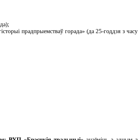
да);
гісторыі прадпрыемстваў горада» (да 25-годдзя з часу
м: ВУП «Брэсцкія традыцыі»
знаёміць з адным з