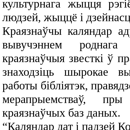
культурнага жыцця рэг
людзей, жыццё і дзейнасць
Краязнаўчы каляндар ад
вывучэннем роднага
краязнаўчыя звесткі ў п
знаходзіць шырокае в
работы бібліятэк, правяд
мерапрыемстваў, пры 
краязнаўчых баз даных.
“Каляндар дат і падзей 