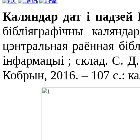
Каляндар дат і падзе
бібліяграфічны калянд
цэнтральная раённая бібл
інфармацыі ; склад. С. Д.
Кобрын, 2016. – 107 с.: ка