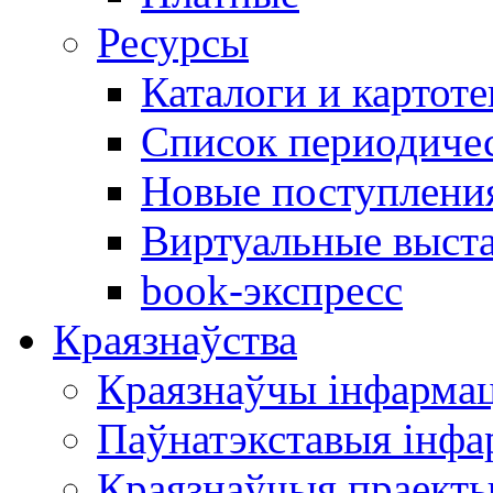
Ресурсы
Каталоги и картоте
Список периодиче
Новые поступлени
Виртуальные выст
book-экспресс
Краязнаўства
Краязнаўчы інфарма
Паўнатэкставыя інф
Краязнаўчыя праект