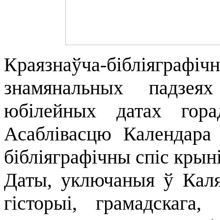
Краязнаўча-бібліяграфічн
знамянальных падзея
юбілейных датах гор
Асаблівасцю Календара 
бібліяграфічны спіс крыні
Даты, уключаныя ў Кал
гісторыі, грамадскага,