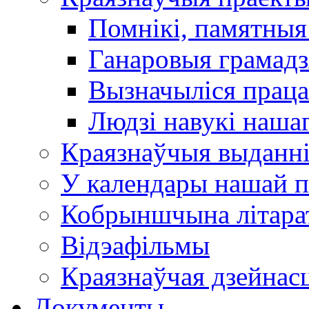
Помнікі, памятныя
Ганаровыя грамадз
Вызначыліся прац
Людзі навукі наша
Краязнаўчыя выданн
У календары нашай п
Кобрыншчына літара
Відэафільмы
Краязнаўчая дзейнасц
Документы