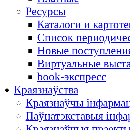
Ресурсы
Каталоги и картоте
Список периодиче
Новые поступлени
Виртуальные выст
book-экспресс
Краязнаўства
Краязнаўчы інфарма
Паўнатэкставыя інф
Краязнаўчыя праект