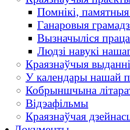
Помнікі, памятныя
Ганаровыя грамадз
Вызначыліся прац
Людзі навукі наша
Краязнаўчыя выданн
У календары нашай п
Кобрыншчына літара
Відэафільмы
Краязнаўчая дзейнасц
Документы