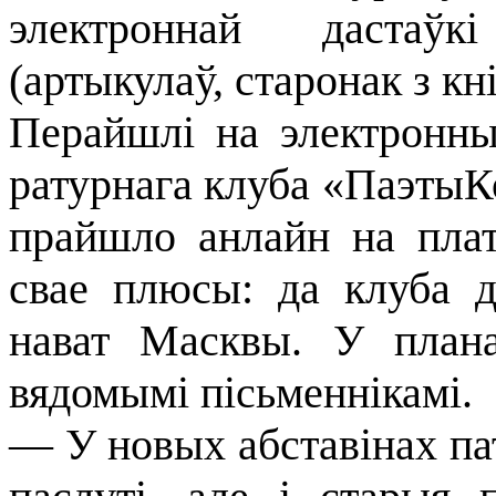
электроннай дастаўк
(артыкулаў, старонак з кні
Перайшлі на электронны
ратурнага клуба «ПаэтыК
прайшло анлайн на пла
свае плюсы: да клуба д
нават Масквы. У плана
вядомымі пісьменнікамі.
— У новых абставінах па