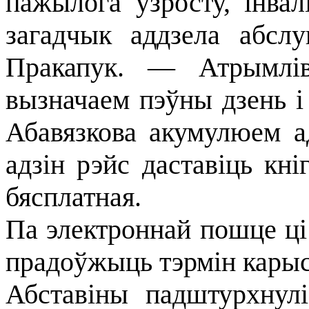
пажылога ўзросту, інва
загадчык аддзела абсл
Пракапук. — Атрымлів
вызначаем пэўны дзень і 
Абавязкова акумулюем ад
адзін рэйс даставіць кні
бясплатная.
Па электроннай пошце ці
прадоўжыць тэрмін карыст
Абставіны падштурхнул