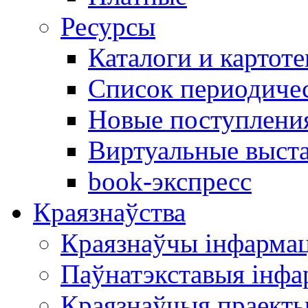
Ресурсы
Каталоги и картоте
Список периодиче
Новые поступлени
Виртуальные выст
book-экспресс
Краязнаўства
Краязнаўчы інфарма
Паўнатэкставыя інф
Краязнаўчыя праект