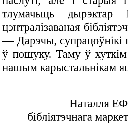
паслуті, але і старыя
тлумачыць дырэктар 
цэнтралізаваная бібліятэ
— Дарэчы, супрацоўнікі ц
ў пошуку. Таму ў хуткі
нашым карыстальнікам яшч
Наталля ЕФ
бібліятэчнага марк