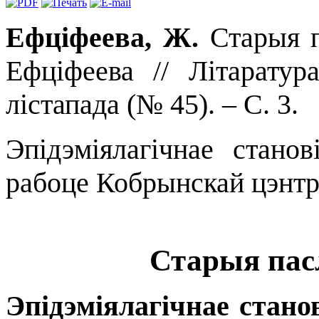
Ефціфеева, Ж.
Старыя п
Ефціфеева // Літаратур
лістапада (№ 45). – С. 3.
Эпідэміялагічнае стано
рабоце Кобрынскай цэнтра
Старыя пасл
Эпідэміялагічнае стано