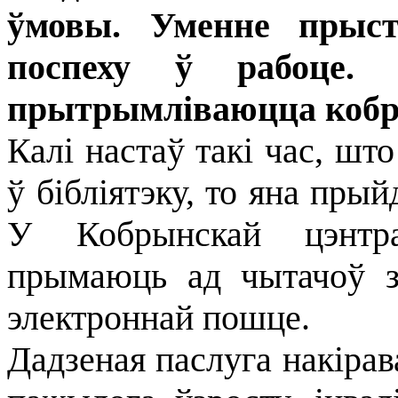
ўмовы. Уменне прыст
поспеху ў рабоце. 
прытрымліваюцца кобры
Калі настаў такі час, ш
ў бібліятэку, то яна прый
У Кобрынскай цэнтра
прымаюць ад чытачоў за
электроннай пошце.
Дадзеная паслуга накіра