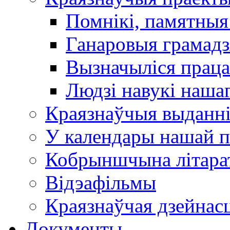
Помнікі, памятныя
Ганаровыя грамадз
Вызначыліся прац
Людзі навукі наша
Краязнаўчыя выданн
У календары нашай п
Кобрыншчына літара
Відэафільмы
Краязнаўчая дзейнасц
Документы