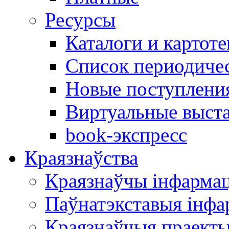
Ресурсы
Каталоги и картоте
Список периодиче
Новые поступлени
Виртуальные выст
book-экспресс
Краязнаўства
Краязнаўчы інфарма
Паўнатэкставыя інф
Краязнаўчыя праект