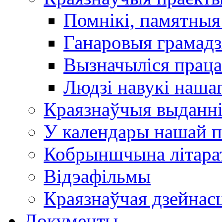
Помнікі, памятныя
Ганаровыя грамадз
Вызначыліся прац
Людзі навукі наша
Краязнаўчыя выданн
У календары нашай п
Кобрыншчына літара
Відэафільмы
Краязнаўчая дзейнасц
Документы