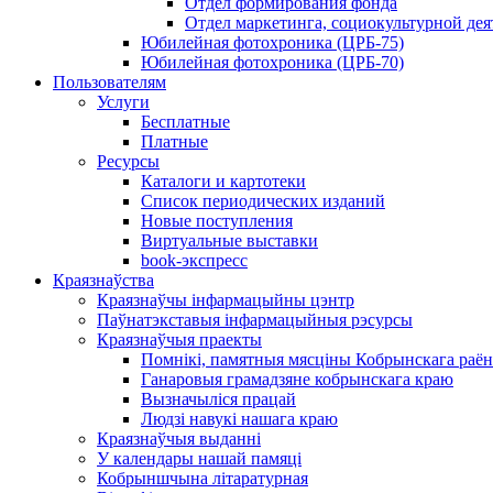
Отдел формирования фонда
Отдел маркетинга, социокультурной дея
Юбилейная фотохроника (ЦРБ-75)
Юбилейная фотохроника (ЦРБ-70)
Пользователям
Услуги
Бесплатные
Платные
Ресурсы
Каталоги и картотеки
Список периодических изданий
Новые поступления
Виртуальные выставки
book-экспресс
Краязнаўства
Краязнаўчы інфармацыйны цэнтр
Паўнатэкставыя інфармацыйныя рэсурсы
Краязнаўчыя праекты
Помнікі, памятныя мясціны Кобрынскага раён
Ганаровыя грамадзяне кобрынскага краю
Вызначыліся працай
Людзі навукі нашага краю
Краязнаўчыя выданні
У календары нашай памяці
Кобрыншчына літаратурная