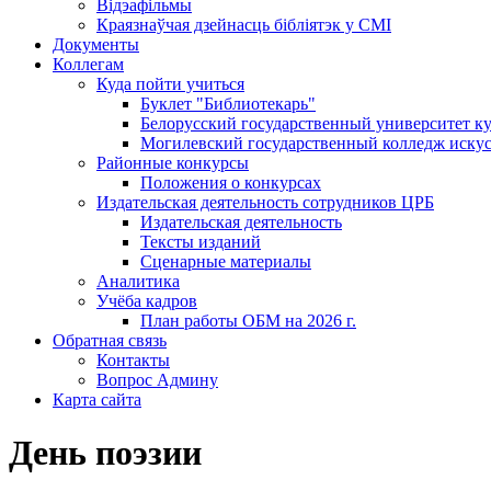
Відэафільмы
Краязнаўчая дзейнасць бібліятэк у СМІ
Документы
Коллегам
Куда пойти учиться
Буклет "Библиотекарь"
Белорусский государственный университет ку
Могилевский государственный колледж искус
Районные конкурсы
Положения о конкурсах
Издательская деятельность сотрудников ЦРБ
Издательская деятельность
Тексты изданий
Сценарные материалы
Аналитика
Учёба кадров
План работы ОБМ на 2026 г.
Обратная связь
Контакты
Вопрос Админу
Карта сайта
День поэзии