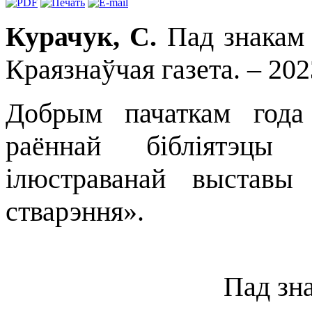
Курачук, С.
Пад знакам 
Краязнаўчая газета. – 2023
Добрым пачаткам года
раённай бібліятэцы
ілюстраванай выставы
стварэння».
Пад зн