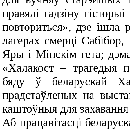
правялі гадзіну гісторыі
повториться», дзе ішла 
лагерах смерці Сабібор,
Яры і Мінскім гета; дэм
«Халакост – трагедыя 
бяду ў беларускай Ха
прадстаўленых на выста
каштоўныя для захавання
Аб працавітасці беларуск