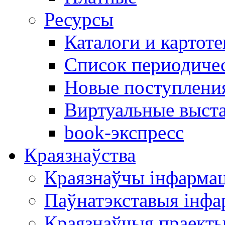
Ресурсы
Каталоги и картоте
Список периодиче
Новые поступлени
Виртуальные выст
book-экспресс
Краязнаўства
Краязнаўчы інфарма
Паўнатэкставыя інф
Краязнаўчыя праект