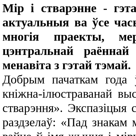
Мір і стварэнне - гэт
актуальныя ва ўсе часы
многія праекты, ме
цэнтральнай раённай 
менавіта з гэтай тэмай.
Добрым пачаткам года 
кніжна-ілюстраванай выс
стварэння». Экспазіцыя 
раздзелаў: «Пад знакам м