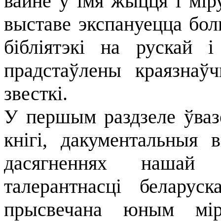
вайне ў імя жыцця і мір
выставе экспануецца бол
бібліятэкі на рускай 
прадстаўлены краязнаў
звесткі.
У першым раздзеле ўваз
кнігі, дакументальныя 
дасягненнях нашай 
талерантнасці беларус
прысвечана юным мі