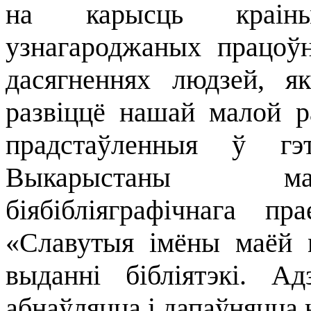
на карысць краіны
узнагароджаных працоўн
дасягненнях людзей, я
развіццё нашай малой р
прадстаўленныя ў гэ
Выкарыстаны мат
біябібліяграфічнага пр
«Славутыя імёны маёй 
выданні бібліятэкі. А
абнаўляцца і дапаўняцца 