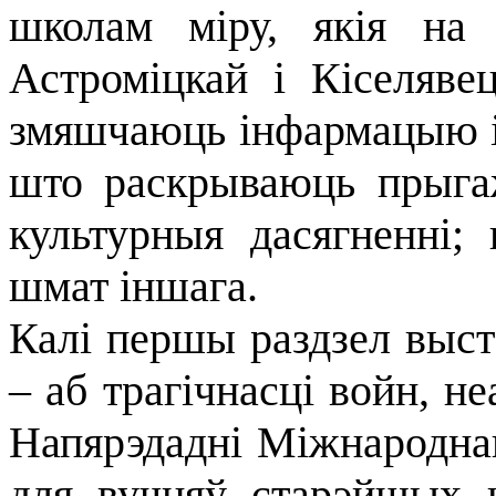
школам міру, якія на
Астроміцкай і Кіселявец
змяшчаюць інфармацыю і 
што раскрываюць прыга
культурныя дасягненні;
шмат іншага.
Калі першы раздзел выста
– аб трагічнасці войн, н
Напярэдадні Міжнароднаг
для вучняў старэйшых