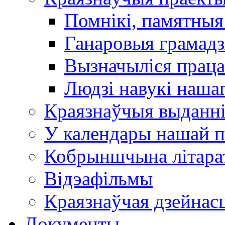
Помнікі, памятныя
Ганаровыя грамадз
Вызначыліся прац
Людзі навукі наша
Краязнаўчыя выданн
У календары нашай п
Кобрыншчына літара
Відэафільмы
Краязнаўчая дзейнасц
Документы