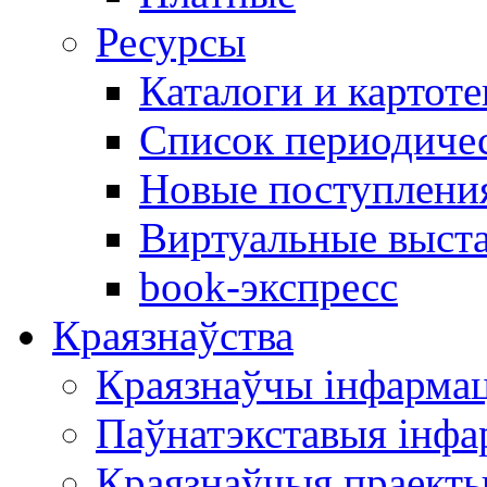
Ресурсы
Каталоги и картоте
Список периодиче
Новые поступлени
Виртуальные выст
book-экспресс
Краязнаўства
Краязнаўчы інфарма
Паўнатэкставыя інф
Краязнаўчыя праект