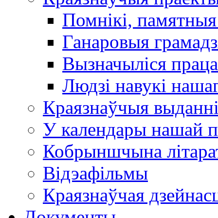
Помнікі, памятныя
Ганаровыя грамадз
Вызначыліся прац
Людзі навукі наша
Краязнаўчыя выданн
У календары нашай п
Кобрыншчына літара
Відэафільмы
Краязнаўчая дзейнасц
Документы