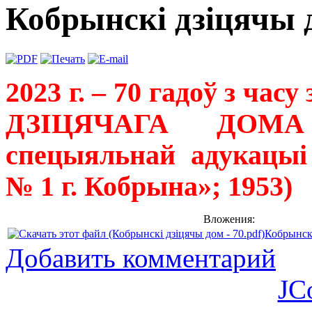
Кобрынскі дзіцячы д
2023 г. – 70 гадоў з 
ДЗІЦЯЧАГА ДОМА 
спецыяльнай адукацыі
№ 1 г. Кобрына»; 1953)
Вложения:
Кобрынскі
Добавить комментарий
JC