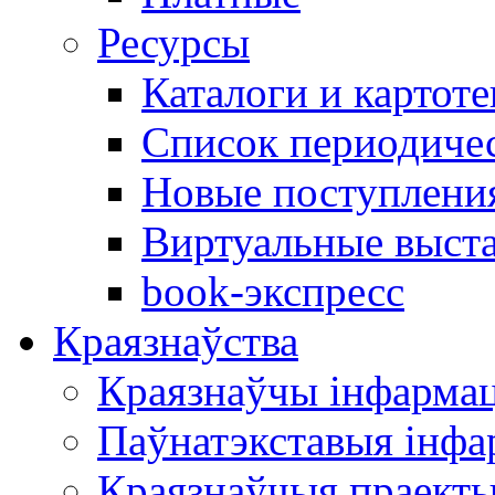
Ресурсы
Каталоги и картоте
Список периодиче
Новые поступлени
Виртуальные выст
book-экспресс
Краязнаўства
Краязнаўчы інфарма
Паўнатэкставыя інф
Краязнаўчыя праект