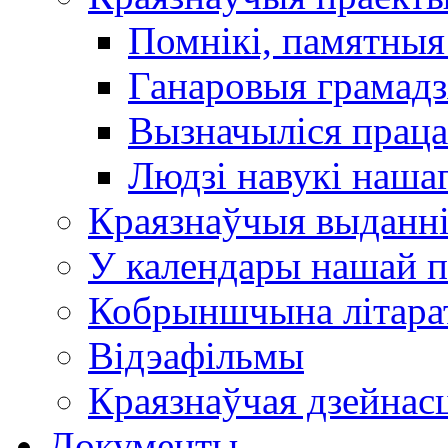
Помнікі, памятныя
Ганаровыя грамадз
Вызначыліся прац
Людзі навукі наша
Краязнаўчыя выданн
У календары нашай п
Кобрыншчына літара
Відэафільмы
Краязнаўчая дзейнасц
Документы