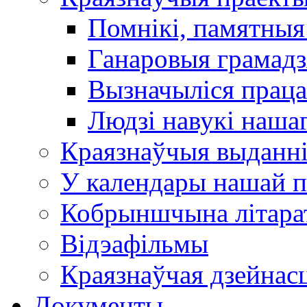
Помнікі, памятныя
Ганаровыя грамадз
Вызначыліся прац
Людзі навукі наша
Краязнаўчыя выданн
У календары нашай п
Кобрыншчына літара
Відэафільмы
Краязнаўчая дзейнасц
Документы