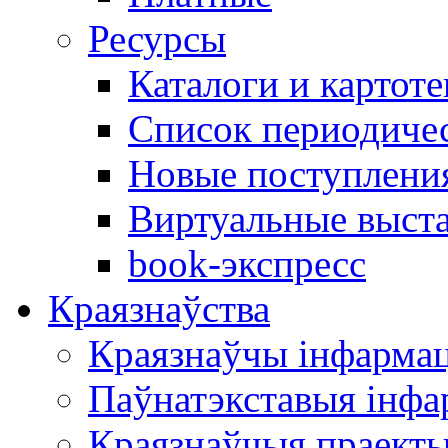
Ресурсы
Каталоги и картоте
Список периодиче
Новые поступлени
Виртуальные выст
book-экспресс
Краязнаўства
Краязнаўчы інфарма
Паўнатэкставыя інф
Краязнаўчыя праект