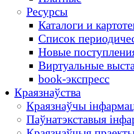
Ресурсы
Каталоги и картоте
Список периодиче
Новые поступлени
Виртуальные выст
book-экспресс
Краязнаўства
Краязнаўчы інфарма
Паўнатэкставыя інф
Краязнаўчыя праект