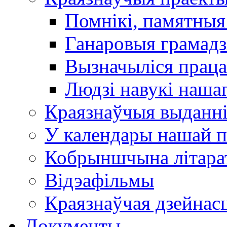
Помнікі, памятныя
Ганаровыя грамадз
Вызначыліся прац
Людзі навукі наша
Краязнаўчыя выданн
У календары нашай п
Кобрыншчына літара
Відэафільмы
Краязнаўчая дзейнасц
Документы