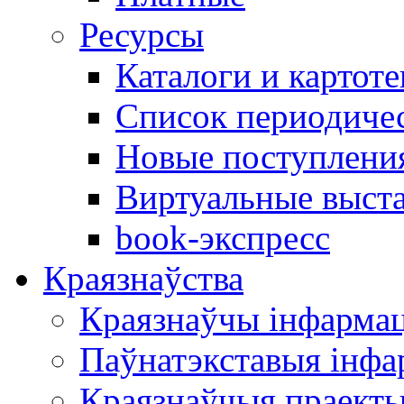
Ресурсы
Каталоги и картоте
Список периодиче
Новые поступлени
Виртуальные выст
book-экспресс
Краязнаўства
Краязнаўчы інфарма
Паўнатэкставыя інф
Краязнаўчыя праект