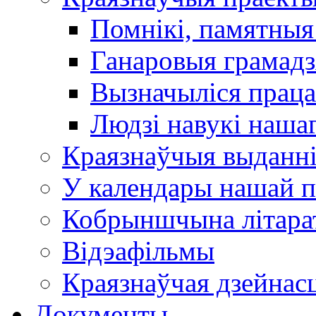
Помнікі, памятныя
Ганаровыя грамадз
Вызначыліся прац
Людзі навукі наша
Краязнаўчыя выданн
У календары нашай п
Кобрыншчына літара
Відэафільмы
Краязнаўчая дзейнасц
Документы