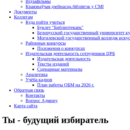
Відэафільмы
Краязнаўчая дзейнасць бібліятэк у СМІ
Документы
Коллегам
Куда пойти учиться
Буклет "Библиотекарь"
Белорусский государственный университет ку
Могилевский государственный колледж искус
Районные конкурсы
Положения о конкурсах
Издательская деятельность сотрудников ЦРБ
Издательская деятельность
Тексты изданий
Сценарные материалы
Аналитика
Учёба кадров
План работы ОБМ на 2026 г.
Обратная связь
Контакты
Вопрос Админу
Карта сайта
Ты - будущий избиратель