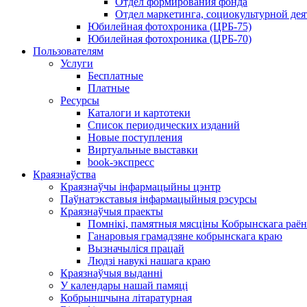
Отдел формирования фонда
Отдел маркетинга, социокультурной дея
Юбилейная фотохроника (ЦРБ-75)
Юбилейная фотохроника (ЦРБ-70)
Пользователям
Услуги
Бесплатные
Платные
Ресурсы
Каталоги и картотеки
Список периодических изданий
Новые поступления
Виртуальные выставки
book-экспресс
Краязнаўства
Краязнаўчы інфармацыйны цэнтр
Паўнатэкставыя інфармацыйныя рэсурсы
Краязнаўчыя праекты
Помнікі, памятныя мясціны Кобрынскага раён
Ганаровыя грамадзяне кобрынскага краю
Вызначыліся працай
Людзі навукі нашага краю
Краязнаўчыя выданні
У календары нашай памяці
Кобрыншчына літаратурная