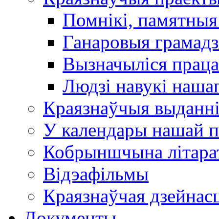
Помнікі, памятныя
Ганаровыя грамадз
Вызначыліся прац
Людзі навукі наша
Краязнаўчыя выданн
У календары нашай п
Кобрыншчына літара
Відэафільмы
Краязнаўчая дзейнасц
Документы