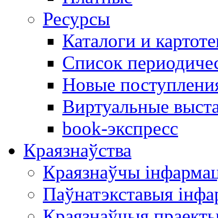
Ресурсы
Каталоги и картоте
Список периодиче
Новые поступлени
Виртуальные выст
book-экспресс
Краязнаўства
Краязнаўчы інфарма
Паўнатэкставыя інф
Краязнаўчыя праект