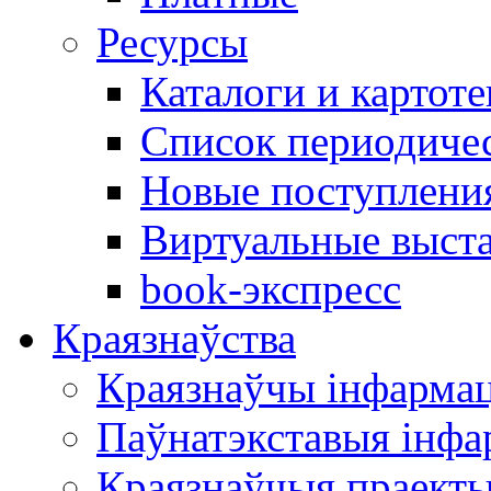
Ресурсы
Каталоги и картоте
Список периодиче
Новые поступлени
Виртуальные выст
book-экспресс
Краязнаўства
Краязнаўчы інфарма
Паўнатэкставыя інф
Краязнаўчыя праект