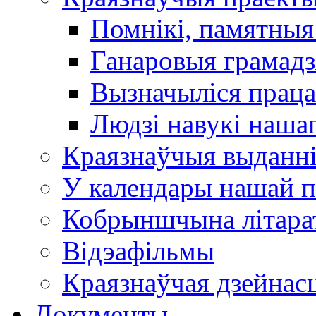
Помнікі, памятныя
Ганаровыя грамадз
Вызначыліся прац
Людзі навукі наша
Краязнаўчыя выданн
У календары нашай п
Кобрыншчына літара
Відэафільмы
Краязнаўчая дзейнасц
Документы