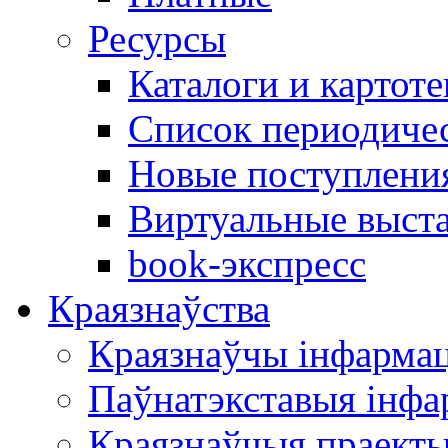
Ресурсы
Каталоги и картоте
Список периодиче
Новые поступлени
Виртуальные выст
book-экспресс
Краязнаўства
Краязнаўчы інфарма
Паўнатэкставыя інф
Краязнаўчыя праект