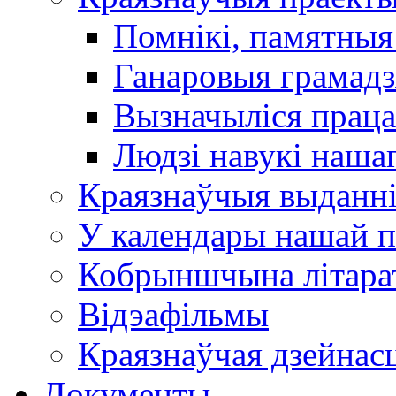
Помнікі, памятныя
Ганаровыя грамадз
Вызначыліся прац
Людзі навукі наша
Краязнаўчыя выданн
У календары нашай п
Кобрыншчына літара
Відэафільмы
Краязнаўчая дзейнасц
Документы