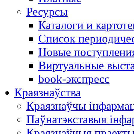
Ресурсы
Каталоги и картоте
Список периодиче
Новые поступлени
Виртуальные выст
book-экспресс
Краязнаўства
Краязнаўчы інфарма
Паўнатэкставыя інф
Краязнаўчыя праект