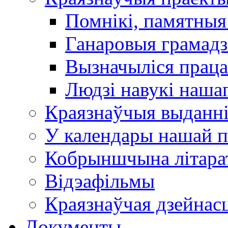
Помнікі, памятныя
Ганаровыя грамадз
Вызначыліся прац
Людзі навукі наша
Краязнаўчыя выданн
У календары нашай п
Кобрыншчына літара
Відэафільмы
Краязнаўчая дзейнасц
Документы