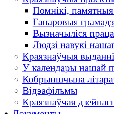
Помнікі, памятныя
Ганаровыя грамадз
Вызначыліся прац
Людзі навукі наша
Краязнаўчыя выданн
У календары нашай п
Кобрыншчына літара
Відэафільмы
Краязнаўчая дзейнасц
Документы