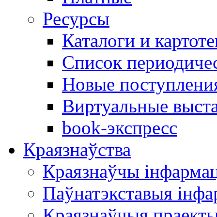
Ресурсы
Каталоги и картоте
Список периодиче
Новые поступлени
Виртуальные выст
book-экспресс
Краязнаўства
Краязнаўчы інфарма
Паўнатэкставыя інф
Краязнаўчыя праект